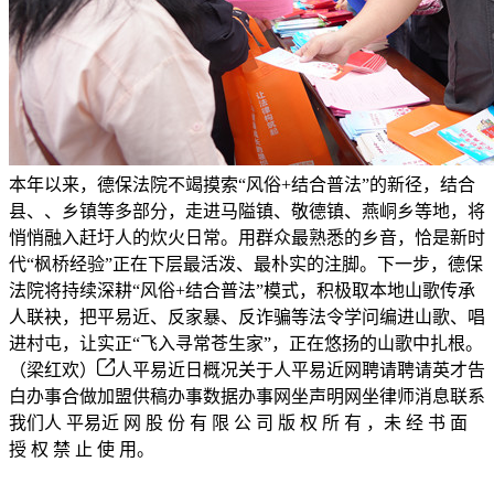
本年以来，德保法院不竭摸索“风俗+结合普法”的新径，结合
县、、乡镇等多部分，走进马隘镇、敬德镇、燕峒乡等地，将
悄悄融入赶圩人的炊火日常。用群众最熟悉的乡音，恰是新时
代“枫桥经验”正在下层最活泼、最朴实的注脚。下一步，德保
法院将持续深耕“风俗+结合普法”模式，积极取本地山歌传承
人联袂，把平易近、反家暴、反诈骗等法令学问编进山歌、唱
进村屯，让实正“飞入寻常苍生家”，正在悠扬的山歌中扎根。
（梁红欢）
人平易近日概况关于人平易近网聘请聘请英才告
白办事合做加盟供稿办事数据办事网坐声明网坐律师消息联系
我们人 平易近 网 股 份 有 限 公 司 版 权 所 有 ，未 经 书 面
授 权 禁 止 使 用。