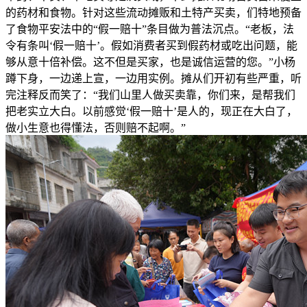
的药材和食物。针对这些流动摊贩和土特产买卖，们特地预备
了食物平安法中的“假一赔十”条目做为普法沉点。“老板，法
令有条叫‘假一赔十’。假如消费者买到假药材或吃出问题，能
够从意十倍补偿。这不但是买家，也是诚信运营的您。”小杨
蹲下身，一边递上宣，一边用实例。摊从们开初有些严重，听
完注释反而笑了：“我们山里人做买卖靠，你们来，是帮我们
把老实立大白。以前感觉‘假一赔十’是人的，现正在大白了，
做小生意也得懂法，否则赔不起啊。”