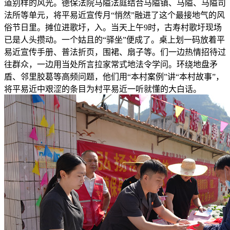
道别样的风光。德保法院马隘法庭结合马隘镇、马隘、马隘司
法所等单元，将平易近宣传月“悄然”融进了这个最接地气的风
俗节日里。摊位进歌圩，入。当天上午9时，古寿村歌圩现场
已是人头攒动。一个姑且的“驿坐”便成了。桌上划一码放着平
易近宣传手册、普法折页，围裙、扇子等。们一边热情招待过
往群众，一边用当处所言拉家常式地法令学问。环绕地盘矛
盾、邻里胶葛等高频问题，他们用“本村案例”讲“本村故事”，
将平易近中艰涩的条目为村平易近一听就懂的大白话。