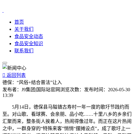
首页
关于我们
食品安全动态
食品安全知识
联系我们

返回列表
德保：“风俗+结合普法”让入
发布者：
J9集团|国际站官网
浏览次数：
发布时间：
2026-05-30
13:39
5月14日，德保县马隘镇古寿村一年一度的歌圩节践约而
至。对山歌、看球赛、会亲朋、品小吃……十里八乡的乡亲们
汇聚而来，整条街人挨着人，热闹得像过年。而正在这片热闹
之中，一群身穿的“特殊来客”悄悄“摆摊设点”，成了歌圩上一