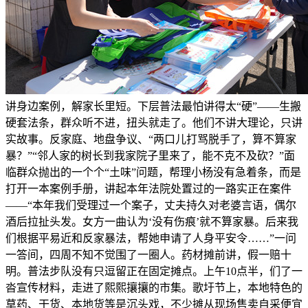
讲身边案例，解家长里短。下层普法最怕讲得太“硬”——生搬
硬套法条，群众听不进，扭头就走了。他们不讲大理论，只讲
实故事。反家庭、地盘争议、“两口儿打骂脱手了，算不算家
暴？”“邻人家的树长到我家院子里来了，能不克不及砍？”面
临群众抛出的一个个“土味”问题，帮理小杨没有急着条，而是
打开一本案例手册，讲起本年法院处置过的一路实正在案件
——“本年我们受理过一个案子，丈夫持久对老婆言语，偶尔
酒后拉扯头发。女方一曲认为‘没有伤痕’就不算家暴。后来我
们根据平易近和反家暴法，帮她申请了人身平安令……”一问
一答间，四周不知不觉围了一圈人。药材摊前讲，假一赔十
明。普法步队没有只逗留正在固定摊点。上午10点半，们了一
沓宣传材料，走进了熙熙攘攘的市集。歌圩节上，本地特色的
草药、干货、本地货等是沉头戏，不少摊从现场售卖自采便宜