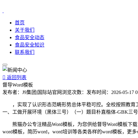
首页
关于我们
食品安全动态
食品安全知识
联系我们

返回列表
督导Word模板
发布者：
J9集团|国际站官网
浏览次数：
发布时间：
2026-05-17 0
，实现了认识形态范畴形势总体平稳可控。全校按照教育工
一、工做开展环境（黑体三号）（一）题目朴直楷体-GBK三号&
熊猫办公专注精品Word模板，为您供给督导Word模板下
word模板，简历word，word培训等各类各样的word模板，更