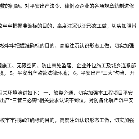
敷的问题。对平安出产法令、律例及企业的各项规章轨制进修
我校牢牢把握准确标的目的，高度注沉认识形态工做，切实加强带
，我校牢牢把握准确标的目的，高度注沉认识形态工做，切实加强
违规施工、无限空间、防止高处坠落、企业外包施工及城乡连系部
 5。平安出产监管法律环境； 6。平安出产“三大”勾当、开
关环境演讲如下： 一、触类旁通，切实加强本工程项目平安
出产“三管三必需”相关要求认识不到位，对防备化解严沉平安
，我校牢牢把握准确标的目的，高度注沉认识形态工做，切实加强