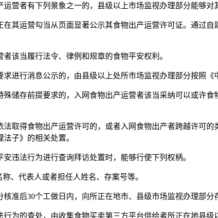
运营者有下列景象之一的，县级以上市场监视办理部分能够对
在其运营勾当从页面显著公示其食物出产运营许可证。通过自建
者该当履行法令、律例和规章的食物平安权利。
求进行消息公示的，由县级以上处所市场监视办理部分按照《中
殊储存前提要求的，入网食物出产运营者该当采纳可以或许食物
法取得食物出产运营许可的，或者入网食物出产者跨越许可的类
理法子》的相关处置。
安违法行为进行查询拜访处置时，能够行使下列权柄。
名称、代表人或者担任人姓名、存案号等。
准后30个工做日内，向所正在地市、县级市场监视办理部分
行为的查处，由收集食物买卖第三方平台供给者所正在地县级