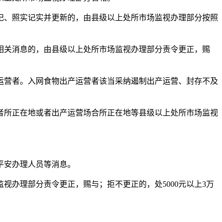
、照实记实并更新的，由县级以上处所市场监视办理部分按照
关消息的，由县级以上处所市场监视办理部分责令更正，赐
营者。入网食物出产运营者该当采纳遏制出产运营、封存不及
所正在地或者出产运营场合所正在地等县级以上处所市场监视
平安办理人员等消息。
办理部分责令更正，赐与；拒不更正的，处5000元以上3万