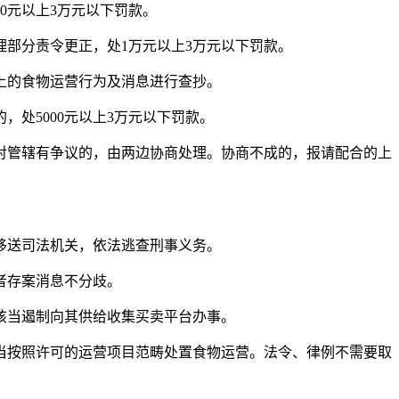
0元以上3万元以下罚款。
部分责令更正，处1万元以上3万元以下罚款。
上的食物运营行为及消息进行查抄。
处5000元以上3万元以下罚款。
管辖有争议的，由两边协商处理。协商不成的，报请配合的上
移送司法机关，依法逃查刑事义务。
者存案消息不分歧。
该当遏制向其供给收集买卖平台办事。
按照许可的运营项目范畴处置食物运营。法令、律例不需要取