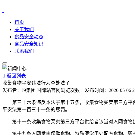
首页
关于我们
食品安全动态
食品安全知识
联系我们

返回列表
收集食物平安违法行为查处法子
发布者：
J9集团|国际站官网
浏览次数：
发布时间：
2026-05-06 2
第三十六条违反本法子第十五条，收集食物买卖第三方平台
平安法第一百三十一条的惩罚。
第十一条收集食物买卖第三方平台供给者该当对入网食物出
第十九条入网发卖保健食物、特殊医学用处配方食物、婴长