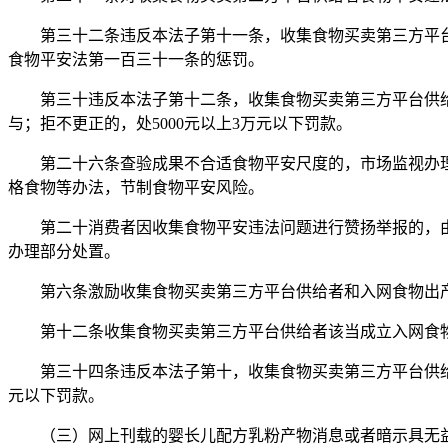
第三十二条违反本法子第十一条，收集食物买卖第三方平台
食物平安法第一百三十一条的惩罚。
第三十违反本法子第十二条，收集食物买卖第三方平台供给
与；拒不更正的，处5000元以上3万元以下罚款。
第二十六条查验成果不合适食物平安尺度的，市场监视办理
格食物等办法，节制食物平安风险。
第二十消费者因收集食物平安违法问题进行赞扬举报的，由
办理部分处置。
第六条激励收集食物买卖第三方平台供给者和入网食物出产
第十二条收集食物买卖第三方平台供给者该当成立入网食物
第三十四条违反本法子第十，收集食物买卖第三方平台供给者
元以下罚款。
（三）网上刊载的婴长儿配方乳粉产物消息或者暗示具无益