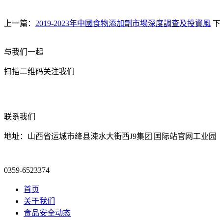
上一篇：
2019-2023年中國食物添加劑市場深度調查及投資風
下
与我们一起
扫描二维码关注我们
联系我们
地址：山西省运城市绛县涑水大街西J9集团|国际站官网工业园
0359-6523374
首页
关于我们
食品安全动态