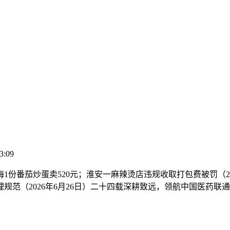
3:09
番茄炒蛋卖520元；淮安一麻辣烫店违规收取打包费被罚（20
026年6月26日）二十四载深耕致远，领航中国医药联通全球丨 CPH