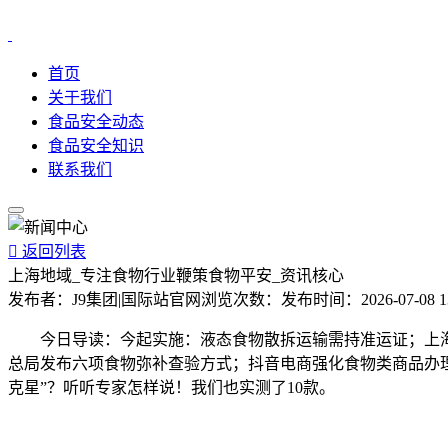
首页
关于我们
食品安全动态
食品安全知识
联系我们

返回列表
上海地域_专注食物行业鞭策食物平安_资讯核心
发布者：
J9集团|国际站官网
浏览次数：
发布时间：
2026-07-08 1
今日导读：今起实施：液态食物散拆运输需持准运证；上海1份
总局发布六项食物弥补查验方式；抖音电商强化食物类商品办理规范（2
克星”？听听专家怎样说！我们也实测了10款。