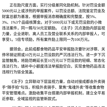
正在励尺度方面，实行分级差同化励机制。针对罚没金额
5000元以上或涉刑的举报案件，以罚没总额、法院鉴定罚金及
财富总额为基准，根据举报消息精确度和完整度，按5%、
3%、1%3个品级核算金。对于5000元以下或无罚没款的小微
违法案件，同一赐与50元定额励。《法子》沉点激励内部监视
力量，企业退职、离人员工及营业联系关系的内部举报人，可
享受1。5倍专项励，所有案件励上限同一为100万元。
据领会，此前成都食物药品平安举报励次要针对涉罪、关
停吊销证照或10万元以上罚没款的严沉违法行为。进一步下沉
监管触角，将励范畴延长至10万元以下罚没款的轻细、常态化
违法行为，填补中小额度违法举报励空白，实现食物药品违法
违规行为惩全笼盖。
《法子》立异联动下层监视力量，自动对接成都会外卖骑
手“随手拍”勾当，积极外卖骑手、聚焦“鬼魂外卖”等收集食物
平安管理难点。激励收集平台搭建内部举报机制，建立全平易
近参取、全域监视的监管新款式。