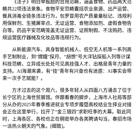
《法子》明白举报励的合用范畴，涵盖食物、药品两大范
畴共22项违法景象。食物平安范畴囊括农业泉源、出产运营、
餐具消毒全链条违法行为，包罗冒用农产质量量标记、违规利
用保鲜剂、生猪屠宰点、无证运营、食物添加剂、虚假食物告
白等。药品平安范畴笼盖无证运营、证照制假、不法购药、违
规运营医疗器械及化妆品等违规行为。
从新能源汽车、具身智能机械人、低空无人机等一系列高
手艺制制业，到“嫦娥”探月、“胡想”号大洋钻探船入列等计谋
科技范畴，立异成长处处可见高技强人才、出格是青年力量的
支持。AI海潮来袭，有“技”青年有兴奋也有迷惑：AI事实会带
来一次手艺赋能？。
方才过去的这个周六，很多年轻人从四面八方涌去了位于
长宁区的上海世贸展馆。伴跟着春的脚步，上海市人社局等部
分从办的2025年春季推进就业专项步履暨高校结业生择业对接
会正在这里举行，拉开了“金三银四”求职旺季的大幕。取此同
时，上海各区、各校也正在稠密举办各类聘请勾当，春招市场
一派热火朝天的气象。[细致]。