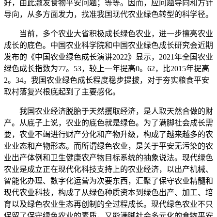
好，由此激发食物平安问题；等等。因而，应问题导向和方针
导向，从多方面发力，找准我国现代农业绿色转型的科学径。
当前，多个农业大省积极成长绿色农业，进一步擦亮农业
成长的底色。中国农业科学院和中国农业绿色成长研究会近期
发布的《中国农业绿色成长演讲2022》显示，2021年全国农业
绿色成长指数为77。53，较上一年提高0。62，比2015年提高
2。34。我国农业绿色成长程度稳步提拔，对于夯实粮食平安
取村落复兴根底起到了主要感化。
我国农业经济脱胎于天然攫取经济，是人取天然合做的财
产。从底子上说，农业的底色就是绿色。为了满脚社会成长需
要，农业不竭进行财产分化和产物升级，构成了越来越多的农
业业态和产物形态。而所谓绿色农业，是关于平安无污染的农
业出产体例和卫生健康农产物目标系统的抽象说法。现代绿色
农业是成立正在现代化科技支持上的农业经济，以出产机械、
智能化办理、数字化运营为次要东西，汇聚了保守农业精髓和
现代农业科技，构成了从绿色种质资本到绿色出产、加工、培
育以及绿色农业生态再创制的全过程成长。现代绿色农业不只
保留了保守绿色农业的素质，又能满脚社会多元化的食物平安