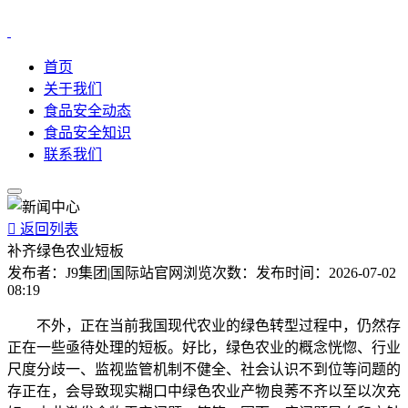
首页
关于我们
食品安全动态
食品安全知识
联系我们

返回列表
补齐绿色农业短板
发布者：
J9集团|国际站官网
浏览次数：
发布时间：
2026-07-02
08:19
不外，正在当前我国现代农业的绿色转型过程中，仍然存
正在一些亟待处理的短板。好比，绿色农业的概念恍惚、行业
尺度分歧一、监视监管机制不健全、社会认识不到位等问题的
存正在，会导致现实糊口中绿色农业产物良莠不齐以至以次充