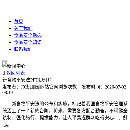
首页
关于我们
食品安全动态
食品安全知识
联系我们

返回列表
新食物平安法PPT幻灯片
发布者：
J9集团|国际站官网
浏览次数：
发布时间：
2026-07-02
08:19
新食物平安法的公布和实施，标记着我国食物平安管理系
统迈上了一个新的台阶。将来，需要各方配合勤奋，不竭健全
轨制、强化施行、提拔能力，让人平易近群众吃得安心、、舒
心。