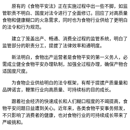
原有的《食物平安法》正在实施过程中出一些不脚，如监
管职责不明白、国度对法令进行了全面修订。回应了对高质量
食物和健康糊口的火急需求，同时也为食物行业供给了更明白
的法令和行为规范。
建立了笼盖出产、畅通、消费全过程的监管系统，明白了
监管部分的职责分工，提拔了法律效率和通明度。
新法明白，食物出产运营者是食物平安的第一义务人，必
需成立健全食物平安办理轨制，加强全过程办理，确保产物合
适国度尺度。
为食物企业供给明白的法令框架，有帮于提拔产质量量和
品牌诺言，鞭策行业向高质量、可持续标的目的成长。
跟着社会经济的快速成长和人们糊口程度的不竭提高，食
物平安问题日益遭到关心。近年来，各类食物平安事务频发，
不只影响了消费者的健康，也对食物行业的可持续成长带来了
严峻挑和。