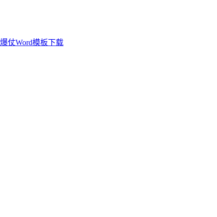
爆仗Word模板下载