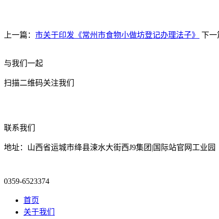
上一篇：
市关于印发《常州市食物小做坊登记办理法子》
下一
与我们一起
扫描二维码关注我们
联系我们
地址：山西省运城市绛县涑水大街西J9集团|国际站官网工业园
0359-6523374
首页
关于我们