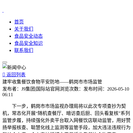
首页
关于我们
食品安全动态
食品安全知识
联系我们

返回列表
建牢收集餐饮食物平安防地——鹤岗市市场监管
发布者：
J9集团|国际站官网
浏览次数：
发布时间：
2026-05-10
06:11
下一步，鹤岗市市场监视办理局将以此次专项查抄为契
机，常态化开展“随机查餐厅、暗访查后厨、回头看复核”系列
监管步履，持续强化外卖平台取入网餐饮店联动监管，用好赞
扬举报核查、聪慧化线上监测等监管手段，加大违法违规行为