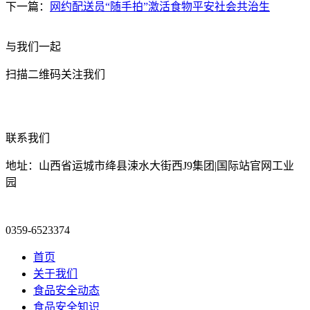
下一篇：
网约配送员“随手拍”激活食物平安社会共治生
与我们一起
扫描二维码关注我们
联系我们
地址：山西省运城市绛县涑水大街西J9集团|国际站官网工业
园
0359-6523374
首页
关于我们
食品安全动态
食品安全知识