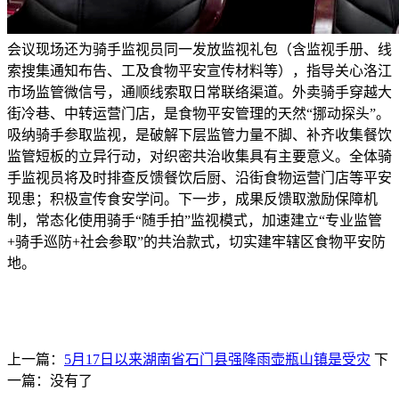
会议现场还为骑手监视员同一发放监视礼包（含监视手册、线
索搜集通知布告、工及食物平安宣传材料等），指导关心洛江
市场监管微信号，通顺线索取日常联络渠道。外卖骑手穿越大
街冷巷、中转运营门店，是食物平安管理的天然“挪动探头”。
吸纳骑手参取监视，是破解下层监管力量不脚、补齐收集餐饮
监管短板的立异行动，对织密共治收集具有主要意义。全体骑
手监视员将及时排查反馈餐饮后厨、沿街食物运营门店等平安
现患；积极宣传食安学问。下一步，成果反馈取激励保障机
制，常态化使用骑手“随手拍”监视模式，加速建立“专业监管
+骑手巡防+社会参取”的共治款式，切实建牢辖区食物平安防
地。
上一篇：
5月17日以来湖南省石门县强降雨壶瓶山镇是受灾
下
一篇：没有了