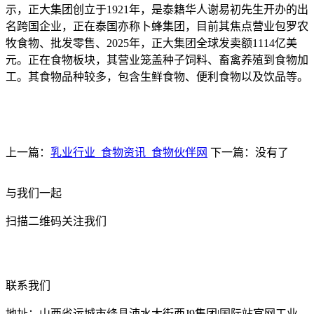
示，正大集团创立于1921年，是泰籍华人谢易初先生开办的出
名跨国企业，正在泰国亦称卜蜂集团，目前其焦点营业包罗农
牧食物、批发零售、2025年，正大集团全球发卖额1114亿美
元。正在食物板块，其营业笼盖种子饲料、畜禽养殖到食物加
工。其食物品种较多，包含生鲜食物、便利食物以及饮品等。
上一篇：
乳业行业_食物资讯_食物伙伴网
下一篇：没有了
与我们一起
扫描二维码关注我们
联系我们
地址：山西省运城市绛县涑水大街西J9集团|国际站官网工业