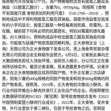
保质期为冷冻保留12个月。该产物被抽检出含有脱氢乙酸及其
钠盐（以脱氢乙酸计），含量为0。0959g/kg。而按照《食物
平安国度尺度 食物添加剂利用尺度》（GB 2760—2024），预
制肉成品中不得利用脱氢乙酸及其钠盐。国度市场监管总局发
布的小学问显示，脱氢乙酸是一种低毒高效防腐、防霉剂。正
在酸、碱前提下均有必然的抗菌感化，特别对霉菌的感化最
强，对人体较小。预制肉成品中检出脱氢乙酸及其钠盐的缘
由，可能是为延缓产物变质超范畴利用。正大食物企业（上
海）无限公司为正大食物旗下发卖公司，而上海食萃贸易办理
无限公司则是出名生鲜超市运营方。6月9日，记者就此事向正
大集团相关担任人领会环境，该担任人暗示，分公司正正在查
询拜访核实中。截至记者发稿，其未透露更多的环境。记者并
未正在正大食物旗舰店找到同款产物，不外正在第三方店肆
里，则有少量的400g规格的同款产物发卖和较多800g规格的同
款产物发卖。按照息，2016年，正大食物初次推出小酥肉，是
行业内较早推出小酥肉并进行工业化出产的企业。而按照餐饮
大数据研究机构NCBD（餐宝典）取夸姣食物结合发布《2023
中国预制菜暨小酥肉行业成长》，2022年，正大食物、安井食
物、外行业里处于第二梯队，仅居于夸姣食物之后。官网显