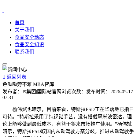
首页
关于我们
食品安全动态
食品安全知识
联系我们

返回列表
色呦呦旁不雅 MBA智库
发布者：
J9集团|国际站官网
浏览次数：
发布时间：
2026-05-17
07:31
杨伟斌也暗示，目前来看，特斯拉FSD正在华落地已指日
可待。“特斯拉采用了纯视觉手艺，没有搭载毫米波雷达，理
论上能够做到最低成本，有益于将来市场推广使用。”杨伟斌
暗示，特斯拉FSD取国内从动驾驶方案分歧，推进从动驾驶手