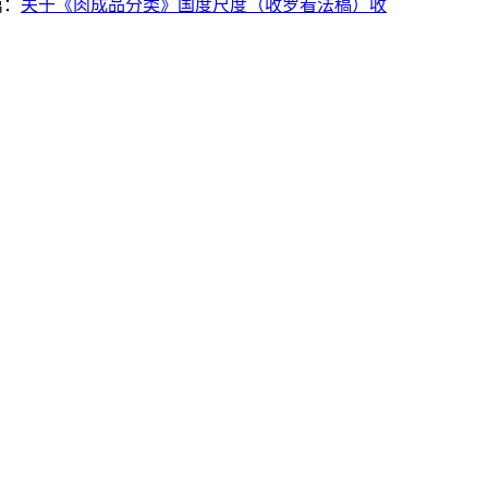
篇：
关于《肉成品分类》国度尺度（收罗看法稿）收