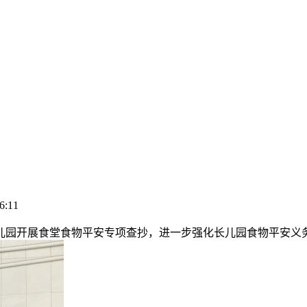
6:11
园开展食堂食物平安专项查抄，进一步强化长儿园食物平安义务