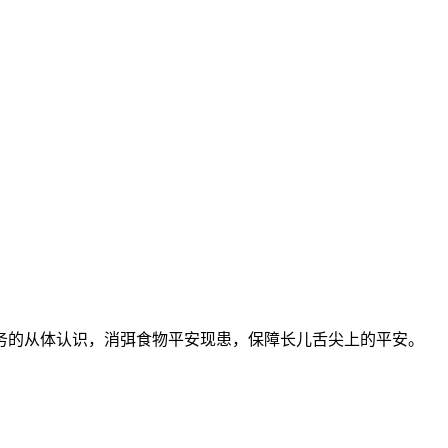
的从体认识，消弭食物平安现患，保障长儿舌尖上的平安。